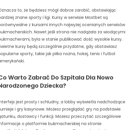
Oznacza to, że będziesz mógł dobrze zarobić, obstawiając
bardziej znane sporty i ligi. Kursy w serwisie Mostbet są
porównywalne z kursami innych najwyżej ocenianych serwisów
bukmacherskich. Nawet jeśli strona nie nadążała za wiodącymi
bukmacherami, była w stanie publikować dość wysokie kursy.
Świetne kursy będą szczególnie przydatne, gdy obstawiasz
popularne sporty, takie jak piłka nożna, hokej, tenis i futbol
amerykański.
Co Warto Zabrać Do Szpitala Dla Nowo
Narodzonego Dziecka?
Interfejs jest prosty i schludny, a lobby wyświetla nadchodzące
turnieje i gry kasynowe. Możesz przeglądać gry na podstawie
gatunku, dostawcy i funkcji. Możesz przeczytać szczegółowe
informacje o platformie bukmacherskiej na stronie