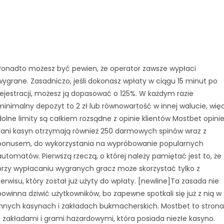
Ponadto możesz być pewien, że operator zawsze wypłaci
wygrane. Zasadniczo, jeśli dokonasz wpłaty w ciągu 15 minut po
rejestracji, możesz ją dopasować o 125%. W każdym razie
minimalny depozyt to 2 zł lub równowartość w innej walucie, wię
dolne limity są całkiem rozsądne z opinie klientów Mostbet opinie
Fani kasyn otrzymają również 250 darmowych spinów wraz z
bonusem, do wykorzystania na wypróbowanie popularnych
automatów. Pierwszą rzeczą, o której należy pamiętać jest to, że
przy wypłacaniu wygranych gracz może skorzystać tylko z
serwisu, który został już użyty do wpłaty. [newline]Ta zasada nie
powinna dziwić użytkowników, bo zapewne spotkali się już z nią w
innych kasynach i zakładach bukmacherskich. Mostbet to strona
z zakładami i grami hazardowymi, która posiada niezłe kasyno.