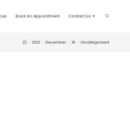
ices
Book An Appointment
Contact Us
>
2021
>
December
>
19
>
Uncategorised