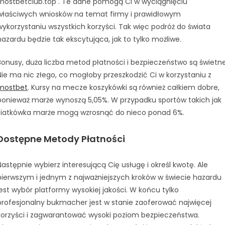
mostbetclub.top . Te dane pomogą Ci w wyciągnięciu
właściwych wniosków na temat firmy i prawidłowym
wykorzystaniu wszystkich korzyści. Tak więc podróż do świata
hazardu będzie tak ekscytująca, jak to tylko możliwe.
Bonusy, duża liczba metod płatności i bezpieczeństwo są świetne
Nie ma nic złego, co mogłoby przeszkodzić Ci w korzystaniu z
mostbet
. Kursy na mecze koszykówki są również całkiem dobre,
ponieważ marże wynoszą 5,05%. W przypadku sportów takich jak
siatkówka marże mogą wzrosnąć do nieco ponad 6%.
Dostępne Metody Płatności
Następnie wybierz interesującą Cię usługę i określ kwotę. Ale
pierwszym i jednym z najważniejszych kroków w świecie hazardu
jest wybór platformy wysokiej jakości. W końcu tylko
profesjonalny bukmacher jest w stanie zaoferować najwięcej
korzyści i zagwarantować wysoki poziom bezpieczeństwa.