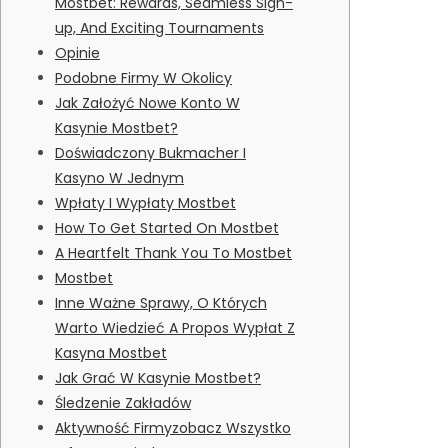
Mostbet: Rewards, Seamless Sign-
up, And Exciting Tournaments
Opinie
Podobne Firmy W Okolicy
Jak Założyć Nowe Konto W
Kasynie Mostbet?
Doświadczony Bukmacher I
Kasyno W Jednym
Wpłaty I Wypłaty Mostbet
How To Get Started On Mostbet
A Heartfelt Thank You To Mostbet
Mostbet
Inne Ważne Sprawy, O Których
Warto Wiedzieć A Propos Wypłat Z
Kasyna Mostbet
Jak Grać W Kasynie Mostbet?
Śledzenie Zakładów
Aktywność Firmyzobacz Wszystko