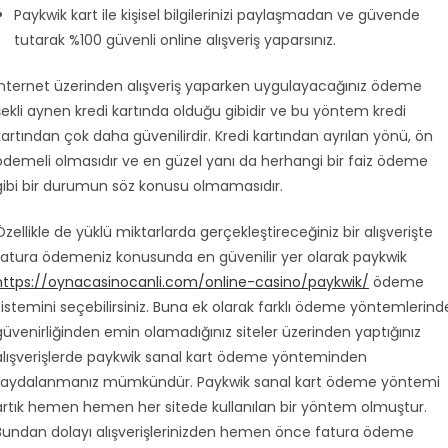
Paykwik kart ile kişisel bilgilerinizi paylaşmadan ve güvende
tutarak %100 güvenli online alışveriş yaparsınız.
İnternet üzerinden alışveriş yaparken uygulayacağınız ödeme
şekli aynen kredi kartında olduğu gibidir ve bu yöntem kredi
kartından çok daha güvenilirdir. Kredi kartından ayrılan yönü, ön
ödemeli olmasıdır ve en güzel yanı da herhangi bir faiz ödeme
gibi bir durumun söz konusu olmamasıdır.
Özellikle de yüklü miktarlarda gerçekleştireceğiniz bir alışverişte
fatura ödemeniz konusunda en güvenilir yer olarak paykwik
https://oynacasinocanli.com/online-casino/paykwik/
ödeme
sistemini seçebilirsiniz. Buna ek olarak farklı ödeme yöntemlerind
güvenirliğinden emin olamadığınız siteler üzerinden yaptığınız
alışverişlerde paykwik sanal kart ödeme yönteminden
faydalanmanız mümkündür. Paykwik sanal kart ödeme yöntemi
artık hemen hemen her sitede kullanılan bir yöntem olmuştur.
Bundan dolayı alışverişlerinizden hemen önce fatura ödeme