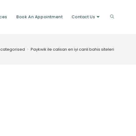
ices
Book An Appointment
Contact Us
categorised
>
Paykwik ile calisan en iyi canli bahis siteleri