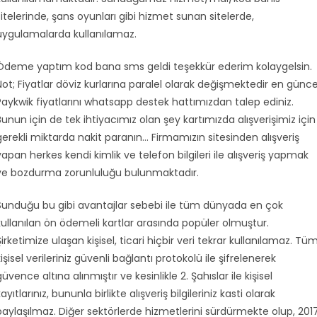
sitelerinde, şans oyunları gibi hizmet sunan sitelerde,
uygulamalarda kullanılamaz.
Ödeme yaptım kod bana sms geldi teşekkür ederim kolaygelsin.
Not; Fiyatlar döviz kurlarına paralel olarak değişmektedir en günce
Paykwik fiyatlarını whatsapp destek hattımızdan talep ediniz.
Bunun için de tek ihtiyacımız olan şey kartımızda alışverişimiz için
gerekli miktarda nakit paranın… Firmamızın sitesinden alışveriş
yapan herkes kendi kimlik ve telefon bilgileri ile alışveriş yapmak
ve bozdurma zorunluluğu bulunmaktadır.
Sunduğu bu gibi avantajlar sebebi ile tüm dünyada en çok
kullanılan ön ödemeli kartlar arasında popüler olmuştur.
Şirketimize ulaşan kişisel, ticari hiçbir veri tekrar kullanılamaz. Tü
kişisel verileriniz güvenli bağlantı protokolü ile şifrelenerek
güvence altına alınmıştır ve kesinlikle 2. Şahıslar ile kişisel
ayıtlarınız, bununla birlikte alışveriş bilgileriniz kasti olarak
paylaşılmaz. Diğer sektörlerde hizmetlerini sürdürmekte olup, 201