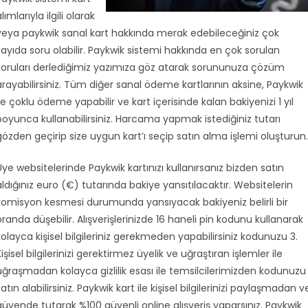
lımlarıyla ilgili olarak
veya paykwik sanal kart hakkında merak edebileceğiniz çok
sayıda soru olabilir. Paykwik sistemi hakkında en çok sorulan
soruları derlediğimiz yazımıza göz atarak sorununuza çözüm
arayabilirsiniz. Tüm diğer sanal ödeme kartlarının aksine, Paykwik
ile çoklu ödeme yapabilir ve kart içerisinde kalan bakiyenizi 1 yıl
boyunca kullanabilirsiniz. Harcama yapmak istediğiniz tutarı
gözden geçirip size uygun kart’ı seçip satın alma işlemi oluşturun.
Üye websitelerinde Paykwik kartınızı kullanırsanız bizden satın
aldığınız euro (€) tutarında bakiye yansıtılacaktır. Websitelerin
komisyon kesmesi durumunda yansıyacak bakiyeniz belirli bir
oranda düşebilir. Alışverişlerinizde 16 haneli pin kodunu kullanarak
kolayca kişisel bilgileriniz gerekmeden yapabilirsiniz kodunuzu 3.
Kişisel bilgilerinizi gerektirmez üyelik ve uğraştıran işlemler ile
uğraşmadan kolayca gizlilik esası ile temsilcilerimizden kodunuzu
satın alabilirsiniz. Paykwik kart ile kişisel bilgilerinizi paylaşmadan v
güvende tutarak %100 güvenli online alışveriş yaparsınız. Paykwik