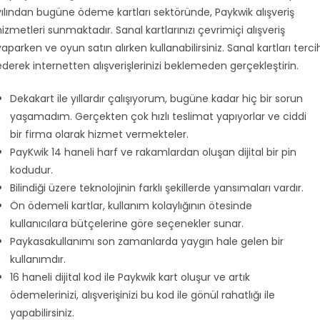
yılından bugüne ödeme kartları sektöründe, Paykwik alışveriş
hizmetleri sunmaktadır. Sanal kartlarınızı çevrimiçi alışveriş
yaparken ve oyun satın alırken kullanabilirsiniz. Sanal kartları terci
ederek internetten alışverişlerinizi beklemeden gerçekleştirin.
Dekakart ile yıllardır çalışıyorum, bugüne kadar hiç bir sorun
yaşamadım. Gerçekten çok hızlı teslimat yapıyorlar ve ciddi
bir firma olarak hizmet vermekteler.
PayKwik 14 haneli harf ve rakamlardan oluşan dijital bir pin
kodudur.
Bilindiği üzere teknolojinin farklı şekillerde yansımaları vardır.
Ön ödemeli kartlar, kullanım kolaylığının ötesinde
kullanıcılara bütçelerine göre seçenekler sunar.
Paykasakullanımı son zamanlarda yaygın hale gelen bir
kullanımdır.
16 haneli dijital kod ile Paykwik kart oluşur ve artık
ödemelerinizi, alışverişinizi bu kod ile gönül rahatlığı ile
yapabilirsiniz.