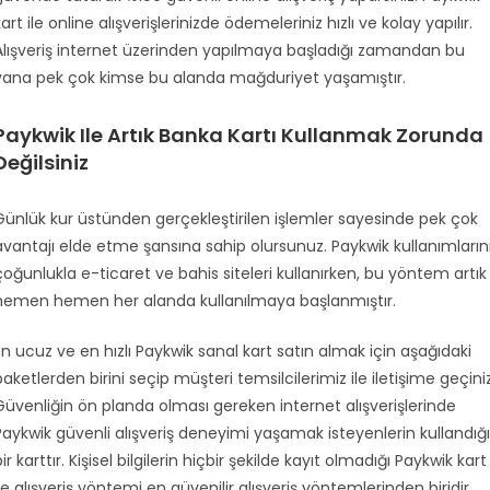
kart ile online alışverişlerinizde ödemeleriniz hızlı ve kolay yapılır.
Alışveriş internet üzerinden yapılmaya başladığı zamandan bu
yana pek çok kimse bu alanda mağduriyet yaşamıştır.
Paykwik Ile Artık Banka Kartı Kullanmak Zorunda
Değilsiniz
Günlük kur üstünden gerçekleştirilen işlemler sayesinde pek çok
avantajı elde etme şansına sahip olursunuz. Paykwik kullanımların
çoğunlukla e-ticaret ve bahis siteleri kullanırken, bu yöntem artık
hemen hemen her alanda kullanılmaya başlanmıştır.
En ucuz ve en hızlı Paykwik sanal kart satın almak için aşağıdaki
paketlerden birini seçip müşteri temsilcilerimiz ile iletişime geçiniz
Güvenliğin ön planda olması gereken internet alışverişlerinde
Paykwik güvenli alışveriş deneyimi yaşamak isteyenlerin kullandığı
bir karttır. Kişisel bilgilerin hiçbir şekilde kayıt olmadığı Paykwik kart
ile alışveriş yöntemi en güvenilir alışveriş yöntemlerinden biridir.