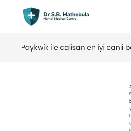
Skip
to
content
Paykwik ile calisan en iyi canli ba