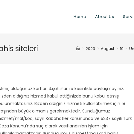
Home
About Us
Serv
his siteleri
>
2023
>
August
>
19
>
Un
Almış olduğunuz kartları 3.şahıslar ile kesinlikle paylaşmayınız.
Bizden aldığınız hizmeti kabul ettiğinizde bunu kabul etmiş
bulunmaktasınız. Bizden aldığınız hizmeti kullanabilmek için 18
yaşından büyük olmanız gerekmektedir. Sunduğumuz
hizmet/mal/kod, sayılı Kabahatler kanununda ve 5237 sayılı Türk
Ceza Kanunu’nda suç olarak vasıflandırılan işlem için
kullanılamamaktadır. Sunduğumuz hizmet/mal/kod bahis