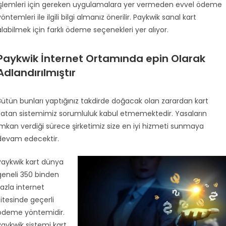
işlemleri için gereken uygulamalara yer vermeden evvel ödeme
yöntemleri ile ilgili bilgi almanız önerilir. Paykwik sanal kart
alabilmek için farklı ödeme seçenekleri yer alıyor.
Paykwik İnternet Ortamında epin Olarak
Adlandırılmıştır
Bütün bunları yaptığınız takdirde doğacak olan zarardan kart
satan sistemimiz sorumluluk kabul etmemektedir. Yasaların
imkan verdiği sürece şirketimiz size en iyi hizmeti sunmaya
devam edecektir.
Paykwik kart dünya
geneli 350 binden
fazla internet
sitesinde geçerli
ödeme yöntemidir.
Paykwik sistemi kart