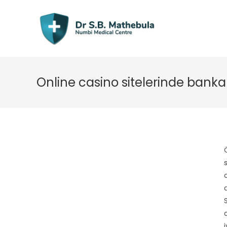
Skip
to
content
Online casino sitelerinde banka